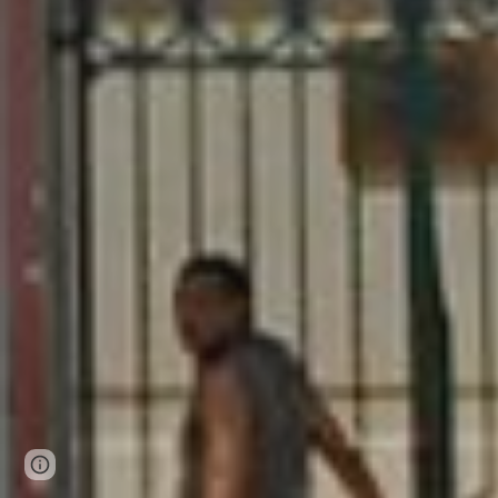
Page
Report abuse
updated